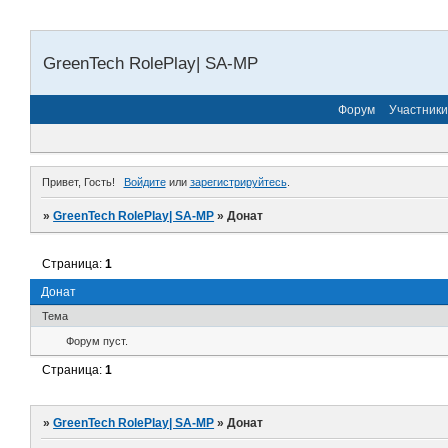
GreenTech RolePlay| SA-MP
Форум
Участники
Привет, Гость!
Войдите
или
зарегистрируйтесь
.
»
GreenTech RolePlay| SA-MP
»
Донат
Страница:
1
Донат
Тема
Форум пуст.
Страница:
1
»
GreenTech RolePlay| SA-MP
»
Донат