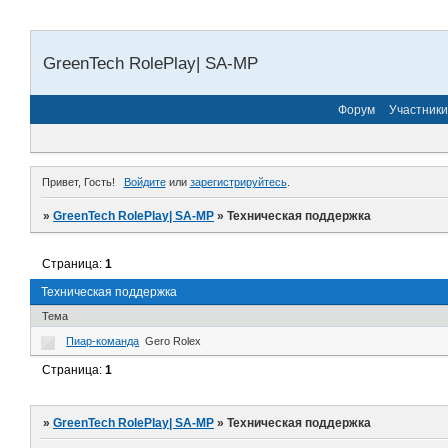
GreenTech RolePlay| SA-MP
Форум
Участники
Привет, Гость!
Войдите
или
зарегистрируйтесь
.
»
GreenTech RolePlay| SA-MP
»
Техническая поддержка
Страница:
1
Техническая поддержка
Тема
Пиар-команда
Gero Rolex
Страница:
1
»
GreenTech RolePlay| SA-MP
»
Техническая поддержка