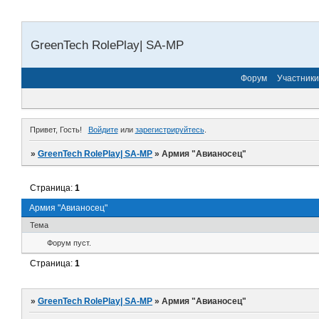
GreenTech RolePlay| SA-MP
Форум
Участники
Привет, Гость!
Войдите
или
зарегистрируйтесь
.
»
GreenTech RolePlay| SA-MP
»
Армия "Авианосец"
Страница:
1
Армия "Авианосец"
Тема
Форум пуст.
Страница:
1
»
GreenTech RolePlay| SA-MP
»
Армия "Авианосец"