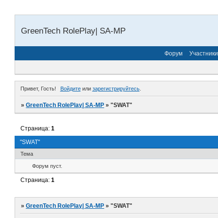
GreenTech RolePlay| SA-MP
Форум
Участники
Привет, Гость!
Войдите
или
зарегистрируйтесь
.
»
GreenTech RolePlay| SA-MP
»
"SWAT"
Страница:
1
"SWAT"
Тема
Форум пуст.
Страница:
1
»
GreenTech RolePlay| SA-MP
»
"SWAT"