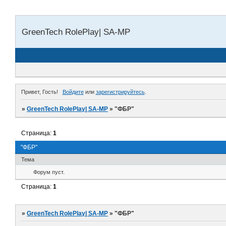
GreenTech RolePlay| SA-MP
Привет, Гость!
Войдите
или
зарегистрируйтесь
.
»
GreenTech RolePlay| SA-MP
»
"ФБР"
Страница:
1
"ФБР"
Тема
Форум пуст.
Страница:
1
»
GreenTech RolePlay| SA-MP
»
"ФБР"