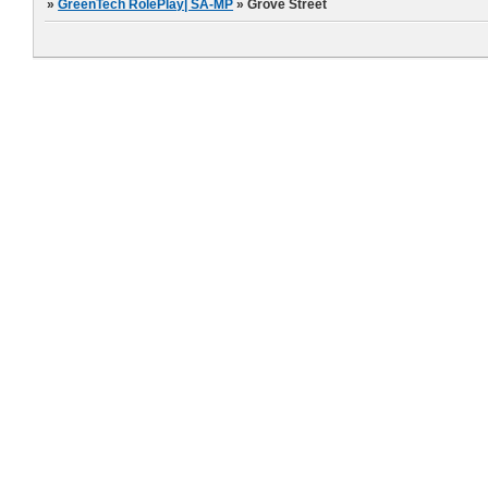
»
GreenTech RolePlay| SA-MP
»
Grove Street