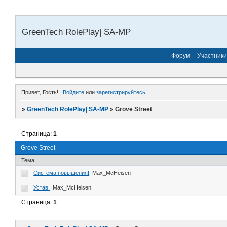
GreenTech RolePlay| SA-MP
Форум
Участники
Привет, Гость!
Войдите
или
зарегистрируйтесь
.
»
GreenTech RolePlay| SA-MP
»
Grove Street
Страница:
1
Grove Street
Тема
Система повышения!
Max_McHeisen
Устав!
Max_McHeisen
Страница:
1