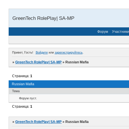
GreenTech RolePlay| SA-MP
Форум
Участники
Привет, Гость!
Войдите
или
зарегистрируйтесь
.
»
GreenTech RolePlay| SA-MP
»
Russian Mafia
Страница:
1
Russian Mafia
Тема
Форум пуст.
Страница:
1
»
GreenTech RolePlay| SA-MP
»
Russian Mafia