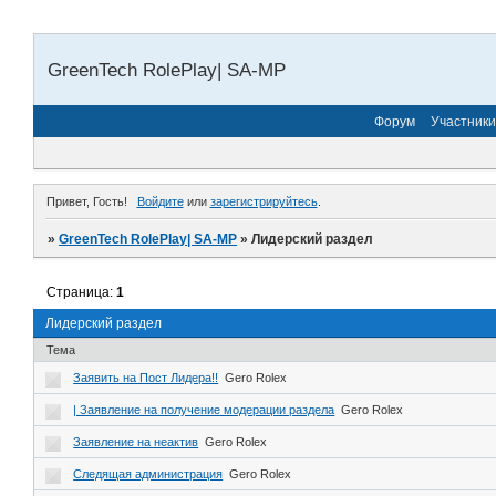
GreenTech RolePlay| SA-MP
Форум
Участники
Привет, Гость!
Войдите
или
зарегистрируйтесь
.
»
GreenTech RolePlay| SA-MP
»
Лидерский раздел
Страница:
1
Лидерский раздел
Тема
Заявить на Пост Лидера!!
Gero Rolex
| Заявление на получение модерации раздела
Gero Rolex
Заявление на неактив
Gero Rolex
Следящая администрация
Gero Rolex