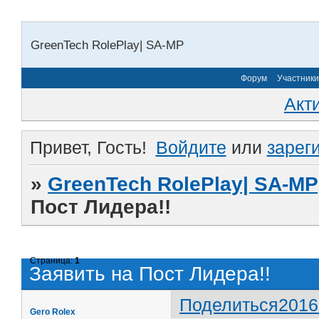
GreenTech RolePlay| SA-MP
Форум
Участники
Акт
Привет, Гость!
Войдите
или
зарег
»
GreenTech RolePlay| SA-MP
Пост Лидера!!
Страница:
1
Заявить на Пост Лидера!!
Поделиться
2016
Gero Rolex