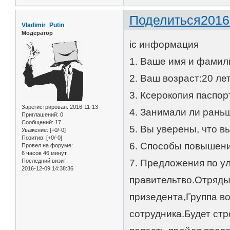
Поделиться
2016
Vladimir_Putin
Модератор
ic информация
1. Ваше имя и фами
2. Ваш возраст:20 ле
3. Ксерокопия паспорта 
Зарегистрирован
: 2016-11-13
4. Занимали ли рань
Приглашений:
0
Сообщений:
17
5. Вы уверены, что 
Уважение:
[+0/-0]
Позитив:
[+0/-0]
6. Способы повышени
Провел на форуме:
6 часов 46 минут
Последний визит:
7. Предложения по у
2016-12-09 14:38:36
правительтво.Отряд
призедента,Группа в
сотрудника.Будет ст