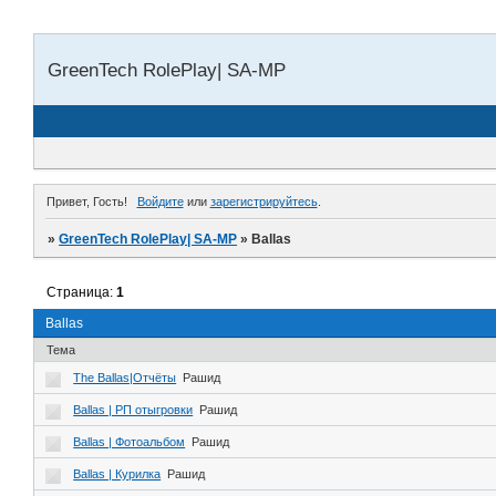
GreenTech RolePlay| SA-MP
Привет, Гость!
Войдите
или
зарегистрируйтесь
.
»
GreenTech RolePlay| SA-MP
»
Ballas
Страница:
1
Ballas
Тема
The Ballas|Отчёты
Рашид
Ballas | РП отыгровки
Рашид
Ballas | Фотоальбом
Рашид
Ballas | Курилка
Рашид