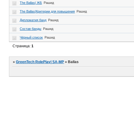
The Ballas| ЖБ
Рашид
The Ballas|Критерии для повышения
Рашид
Дипломатия банд
Рашид
Состав банды
Рашид
Чёрный список
Рашид
Страница:
1
»
GreenTech RolePlay| SA-MP
»
Ballas