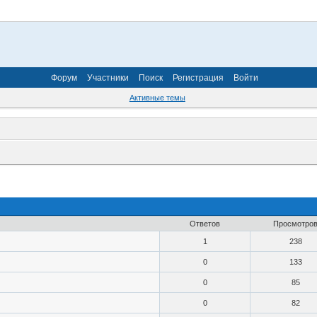
Форум
Участники
Поиск
Регистрация
Войти
Активные темы
Ответов
Просмотро
1
238
0
133
0
85
0
82