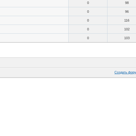
0
98
0
96
0
116
0
102
0
103
Создать фор