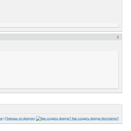
2
ум
|
Помощь по форуму