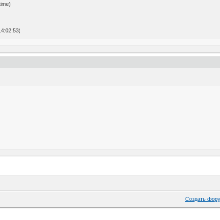
time)
4:02:53)
Создать фор