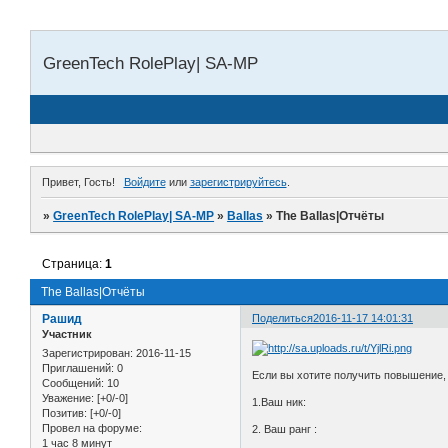
GreenTech RolePlay| SA-MP
Привет, Гость!
Войдите
или
зарегистрируйтесь
.
»
GreenTech RolePlay| SA-MP
»
Ballas
»
The Ballas|Отчёты
Страница:
1
The Ballas|Отчёты
Рашид
Поделиться
2016-11-17 14:01:31
Участник
Зарегистрирован
: 2016-11-15
Приглашений:
0
Если вы хотите получить повышение, 
Сообщений:
10
Уважение:
[+0/-0]
1.Ваш ник:
Позитив:
[+0/-0]
Провел на форуме:
2. Ваш ранг :
1 час 8 минут