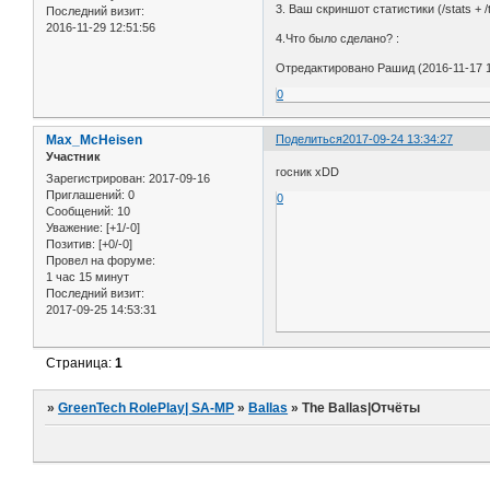
3. Ваш скриншот статистики (/stats + /
Последний визит:
2016-11-29 12:51:56
4.Что было сделано? :
Отредактировано Рашид (2016-11-17 1
0
Max_McHeisen
Поделиться
2017-09-24 13:34:27
Участник
госник xDD
Зарегистрирован
: 2017-09-16
Приглашений:
0
0
Сообщений:
10
Уважение:
[+1/-0]
Позитив:
[+0/-0]
Провел на форуме:
1 час 15 минут
Последний визит:
2017-09-25 14:53:31
Страница:
1
»
GreenTech RolePlay| SA-MP
»
Ballas
»
The Ballas|Отчёты