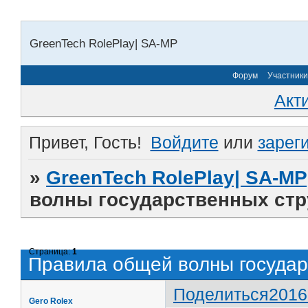
GreenTech RolePlay| SA-MP
Форум
Участники
Акт
Привет, Гость!
Войдите
или
зарег
»
GreenTech RolePlay| SA-MP
волны государственных стр
Страница:
1
Правила общей волны государ
Поделиться
2016
Gero Rolex