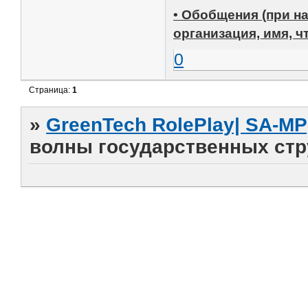
• Обобщения (при н
организация, имя, ч
0
Страница:
1
»
GreenTech RolePlay| SA-MP
волны государственных стр