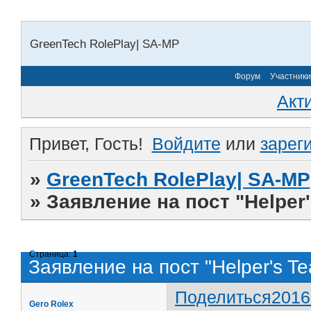
GreenTech RolePlay| SA-MP
Форум
Участники
Акт
Привет, Гость!
Войдите
или
зарег
»
GreenTech RolePlay| SA-MP
»
Заявление на пост "Helper
Страница:
1
Заявление на пост "Helper's T
Поделиться
2016
Gero Rolex