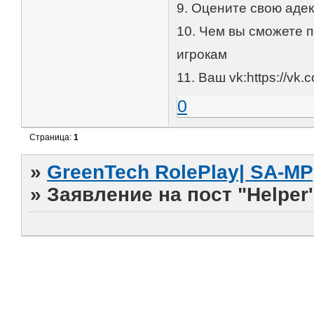
9. Оцените свою адек
10. Чем вы сможете 
игрокам
11. Ваш vk:https://vk
0
Страница:
1
»
GreenTech RolePlay| SA-MP
»
Заявление на пост "Helper